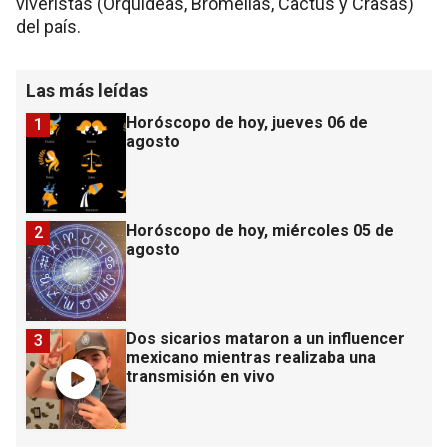
viveristas (Orquídeas, Bromelias, Cactus y Crasas)
del país.
Las más leídas
Horóscopo de hoy, jueves 06 de
1
agosto
Horóscopo de hoy, miércoles 05 de
2
agosto
Dos sicarios mataron a un influencer
3
mexicano mientras realizaba una
transmisión en vivo