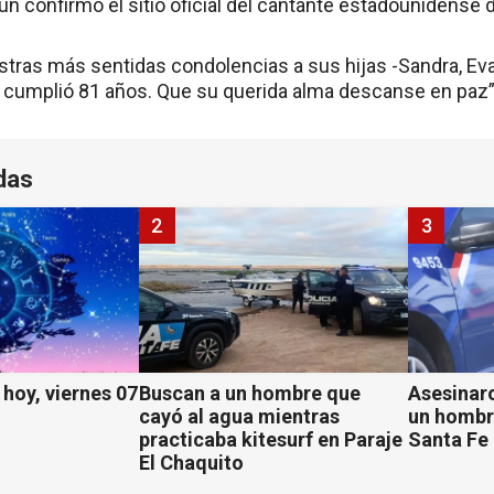
ún confirmó el sitio oficial del cantante estadounidense
ras más sentidas condolencias a sus hijas -Sandra, Eva
z cumplió 81 años. Que su querida alma descanse en paz”
das
2
3
hoy, viernes 07
Buscan a un hombre que
Asesinaro
cayó al agua mientras
un hombr
practicaba kitesurf en Paraje
Santa Fe
El Chaquito