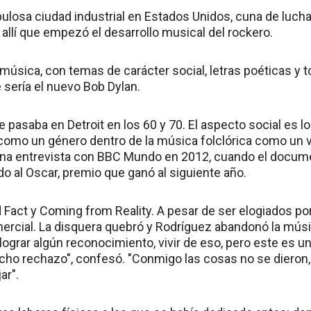
ulosa ciudad industrial en Estados Unidos, cuna de lucha
 allí que empezó el desarrollo musical del rockero.
 música, con temas de carácter social, letras poéticas y
 sería el nuevo Bob Dylan.
ue pasaba en Detroit en los 60 y 70. El aspecto social es l
como un género dentro de la música folclórica como un v
 una entrevista con BBC Mundo en 2012, cuando el docume
o al Oscar, premio que ganó al siguiente año.
d Fact y Coming from Reality. A pesar de ser elogiados p
mercial. La disquera quebró y Rodríguez abandonó la mús
lograr algún reconocimiento, vivir de eso, pero este es 
cho rechazo", confesó. "Conmigo las cosas no se dieron,
ar".