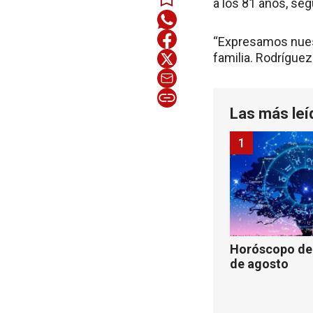
a los 81 años, seg
“Expresamos nuest
familia. Rodrígue
Las más leí
1
Horóscopo de 
de agosto