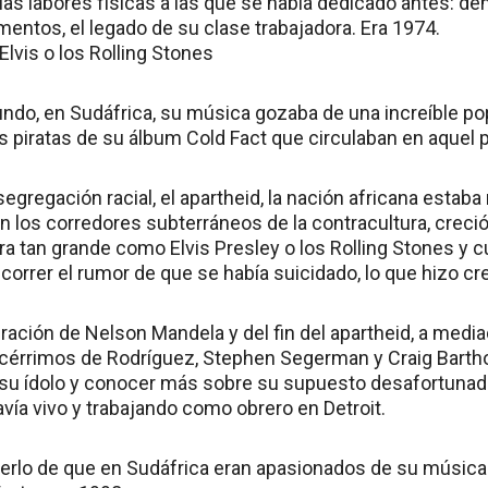
uas labores físicas a las que se había dedicado antes: d
entos, el legado de su clase trabajadora. Era 1974.
lvis o los Rolling Stones
undo, en Sudáfrica, su música gozaba de una increíble pop
s piratas de su álbum Cold Fact que circulaban en aquel p
 segregación racial, el apartheid, la nación africana estaba
 los corredores subterráneos de la contracultura, creció
ra tan grande como Elvis Presley o los Rolling Stones y 
correr el rumor de que se había suicidado, lo que hizo cre
ración de Nelson Mandela y del fin del apartheid, a medi
acérrimos de Rodríguez, Stephen Segerman y Craig Barth
a su ídolo y conocer más sobre su supuesto desafortunado
avía vivo y trabajando como obrero en Detroit.
rlo de que en Sudáfrica eran apasionados de su música y 