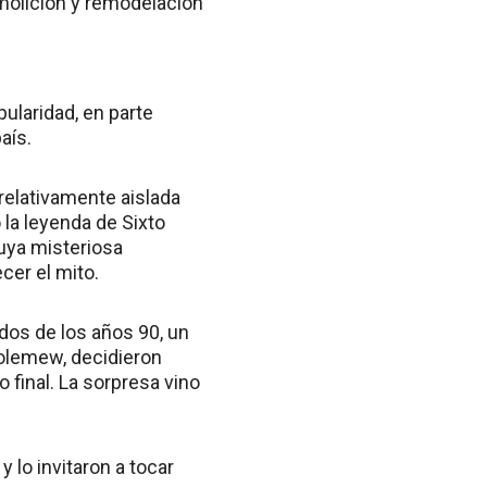
emolición y remodelación
ularidad, en parte
aís.
 relativamente aislada
 la leyenda de Sixto
cuya misteriosa
cer el mito.
ados de los años 90, un
olemew, decidieron
 final. La sorpresa vino
lo invitaron a tocar