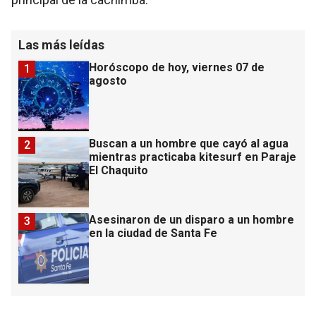
Las más leídas
Horóscopo de hoy, viernes 07 de
1
agosto
Buscan a un hombre que cayó al agua
2
mientras practicaba kitesurf en Paraje
El Chaquito
Asesinaron de un disparo a un hombre
3
en la ciudad de Santa Fe