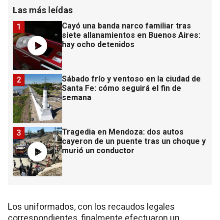
Las más leídas
Cayó una banda narco familiar tras
1
siete allanamientos en Buenos Aires:
hay ocho detenidos
Sábado frío y ventoso en la ciudad de
2
Santa Fe: cómo seguirá el fin de
semana
Tragedia en Mendoza: dos autos
3
cayeron de un puente tras un choque y
murió un conductor
Los uniformados, con los recaudos legales
correspondientes, finalmente efectuaron un