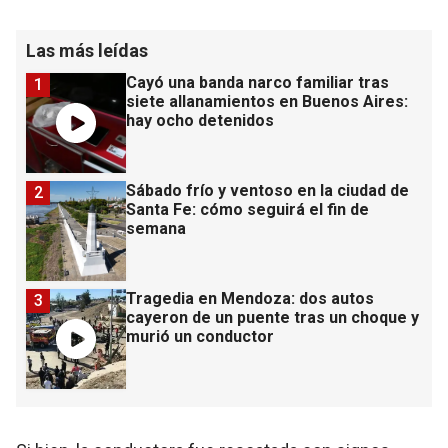
Las más leídas
Cayó una banda narco familiar tras
1
siete allanamientos en Buenos Aires:
hay ocho detenidos
Sábado frío y ventoso en la ciudad de
2
Santa Fe: cómo seguirá el fin de
semana
Tragedia en Mendoza: dos autos
3
cayeron de un puente tras un choque y
murió un conductor