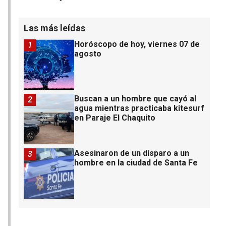
Las más leídas
Horóscopo de hoy, viernes 07 de
1
agosto
Buscan a un hombre que cayó al
2
agua mientras practicaba kitesurf
en Paraje El Chaquito
Asesinaron de un disparo a un
3
hombre en la ciudad de Santa Fe