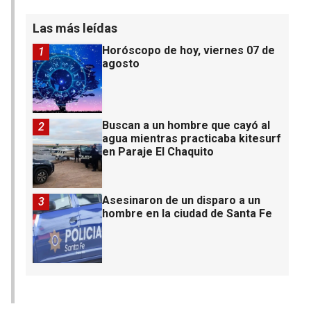
Las más leídas
Horóscopo de hoy, viernes 07 de
1
agosto
Buscan a un hombre que cayó al
2
agua mientras practicaba kitesurf
en Paraje El Chaquito
Asesinaron de un disparo a un
3
hombre en la ciudad de Santa Fe