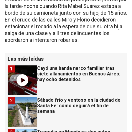
la tarde-noche cuando Rita Mabel Suárez estaba a
bordo de su camioneta junto con su hijo, de 15 años.
En el cruce de las calles Miro y Florio decidieron
estacionar el rodado a la espera de que su otra hija
salga de una clase y allí tres delincuentes los
abordaron a intentaron robarles.
Las más leídas
Cayó una banda narco familiar tras
1
siete allanamientos en Buenos Aires:
hay ocho detenidos
Sábado frío y ventoso en la ciudad de
2
Santa Fe: cómo seguirá el fin de
semana
Tragedia en Mendoza: dos autos