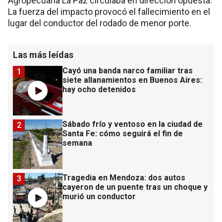
Agropecuaria La Paz circulaba en dirección opuesta.
La fuerza del impacto provocó el fallecimiento en el
lugar del conductor del rodado de menor porte.
Las más leídas
Cayó una banda narco familiar tras
1
siete allanamientos en Buenos Aires:
hay ocho detenidos
Sábado frío y ventoso en la ciudad de
2
Santa Fe: cómo seguirá el fin de
semana
Tragedia en Mendoza: dos autos
3
cayeron de un puente tras un choque y
murió un conductor