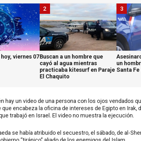
2
3
hoy, viernes 07
Buscan a un hombre que
Asesinaro
cayó al agua mientras
un hombr
practicaba kitesurf en Paraje
Santa Fe
El Chaquito
ién hay un video de una persona con los ojos vendados q
e que encabeza la oficina de intereses de Egipto en Irak, d
que trabajó en Israel. El video no muestra la ejecución.
eda se había atribuido el secuestro, el sábado, de al-Sher
obierno “tiránico” aliado de los enemigos del Islam.