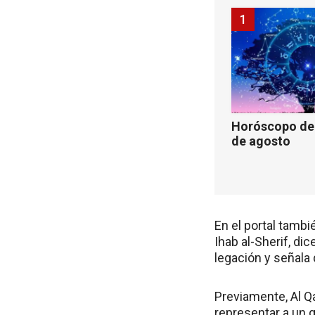
1
Horóscopo de 
de agosto
En el portal tamb
Ihab al-Sherif, dic
legación y señala 
Previamente, Al Qa
representar a un g