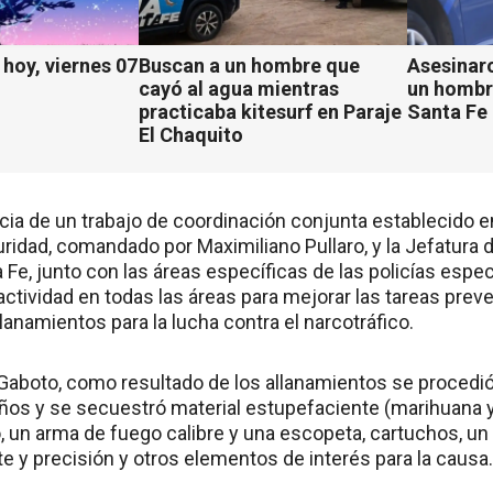
hoy, viernes 07
Buscan a un hombre que
Asesinaro
cayó al agua mientras
un hombr
practicaba kitesurf en Paraje
Santa Fe
El Chaquito
 de un trabajo de coordinación conjunta establecido ent
ridad, comandado por Maximiliano Pullaro, y la Jefatura de
 Fe, junto con las áreas específicas de las policías espec
actividad en todas las áreas para mejorar las tareas pre
anamientos para la lucha contra el narcotráfico.
e Gaboto, como resultado de los allanamientos se procedió
ños y se secuestró material estupefaciente (marihuana y 
o, un arma de fuego calibre y una escopeta, cartuchos, un
e y precisión y otros elementos de interés para la causa.