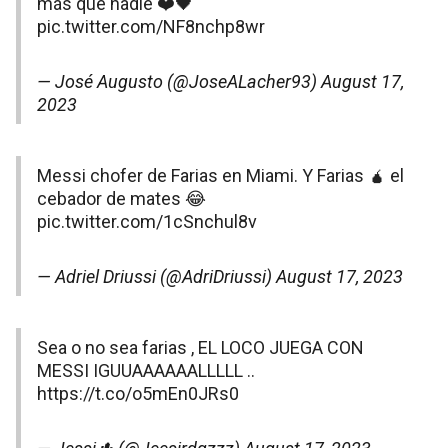
más que nadie ❤️🖤
pic.twitter.com/NF8nchp8wr
— José Augusto (@JoseALacher93)
August 17,
2023
Messi chofer de Farias en Miami. Y Farias 🧉 el
cebador de mates 😂
pic.twitter.com/1cSnchul8v
— Adriel Driussi (@AdriDriussi)
August 17, 2023
Sea o no sea farias , EL LOCO JUEGA CON
MESSI IGUUAAAAAALLLLL ..
https://t.co/o5mEn0JRs0