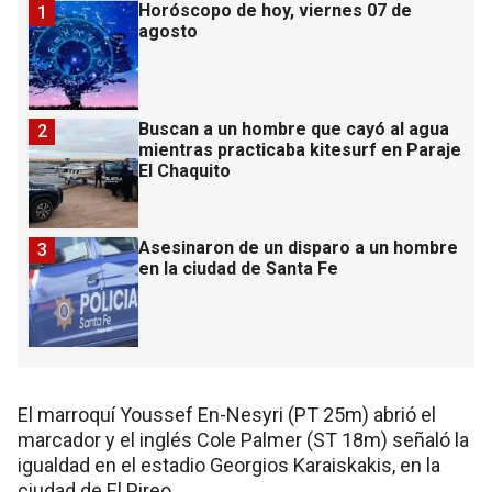
Horóscopo de hoy, viernes 07 de
1
agosto
Buscan a un hombre que cayó al agua
2
mientras practicaba kitesurf en Paraje
El Chaquito
Asesinaron de un disparo a un hombre
3
en la ciudad de Santa Fe
El marroquí Youssef En-Nesyri (PT 25m) abrió el
marcador y el inglés Cole Palmer (ST 18m) señaló la
igualdad en el estadio Georgios Karaiskakis, en la
ciudad de El Pireo.