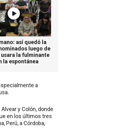
mano: así quedó la
 nominados luego de
 usara la fulminante
n la espontánea
 especialmente a
usa.
 Alvear y Colón, donde
e en los últimos tres
, Perú, a Córdoba,