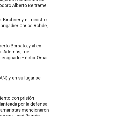
odoro Alberto Beltrame.
r Kirchner y el ministro
 brigadier Carlos Rohde,
erto Borsato, y al ex
ia. Además, fue
ue designado Héctor Omar
PAN) y en su lugar se
iento con prisión
lanteada por la defensa
 camaristas mencionaron
rado por José Ramón