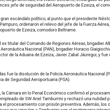
onces jefe de seguridad del Aeropuerto de Ezeiza, el com
gran escándalo político, al punto que el presidente Nésto
ampuro, ordenaron el relevo del jefe de la Fuerza Aérea,
aeropuerto de Ezeiza, comodoro Beltrame.
 ex titular del Comando de Regiones Aéreas, brigadier Alb
cía Aeronáutica Nacional (PAN), brigadier Horacio Giaigisch
ector de la Aduana de Ezeiza, Javier Zabal Jáuregui, y f
as fue la disolución de la Policía Aeronáutica Nacional (
cia de Seguridad Aeroportuaria (PSA).
imo, la Cámara en lo Penal Económico confirmó el procesam
 empleado de SW Ariel Tamburrini y rechazó una nulidad p
a el procesamiento con prisión preventiva. Además, los
ausa que vinculan a Tamburrini con el matrimonio integ