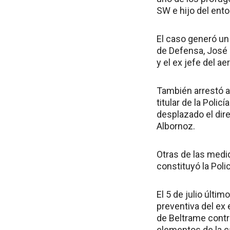
SW e hijo del ent
El caso generó un 
de Defensa, José P
y el ex jefe del 
También arrestó al
titular de la Poli
desplazado el dir
Albornoz.
Otras de las medid
constituyó la Poli
El 5 de julio últ
preventiva del ex
de Beltrame contr
elementos de la c