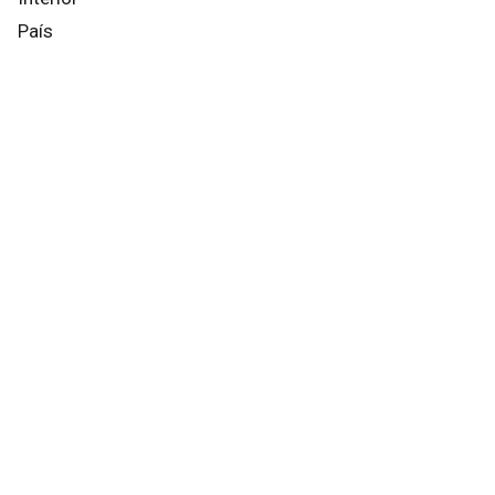
País
Mundo
Info General
Afternews
Deportes
Otros canales
Facebook
X
Instagram
YouTube
Contacto