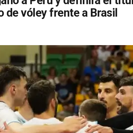
anó a Perú y definirá el títu
de vóley frente a Brasil