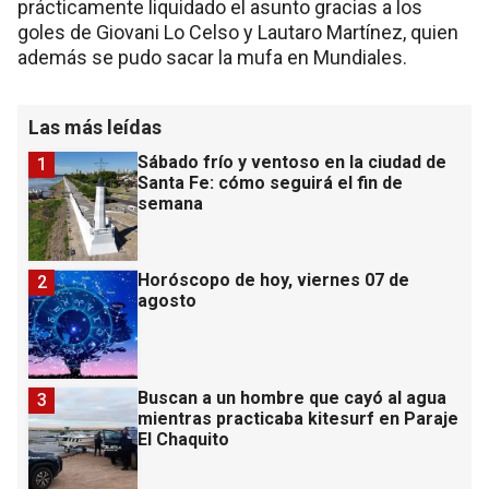
prácticamente liquidado el asunto gracias a los
goles de Giovani Lo Celso y Lautaro Martínez, quien
además se pudo sacar la mufa en Mundiales.
Las más leídas
Sábado frío y ventoso en la ciudad de
1
Santa Fe: cómo seguirá el fin de
semana
Horóscopo de hoy, viernes 07 de
2
agosto
Buscan a un hombre que cayó al agua
3
mientras practicaba kitesurf en Paraje
El Chaquito