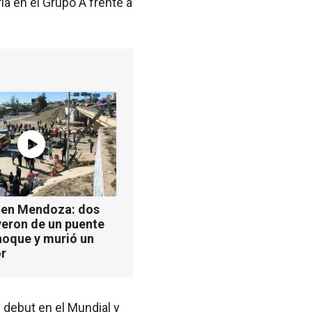
ia en el Grupo A frente a
 en Mendoza: dos
yeron de un puente
hoque y murió un
r
 debut en el Mundial y