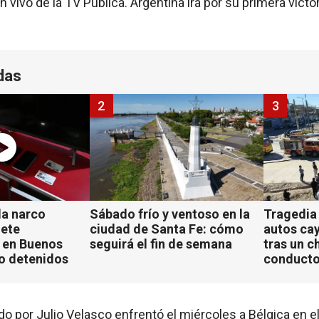
 vivo de la TV Pública. Argentina irá por su primera victor
das
2
3
a narco
Sábado frío y ventoso en la
Tragedia
iete
ciudad de Santa Fe: cómo
autos ca
 en Buenos
seguirá el fin de semana
tras un c
ho detenidos
conducto
o por Julio Velasco enfrentó el miércoles a Bélgica en el