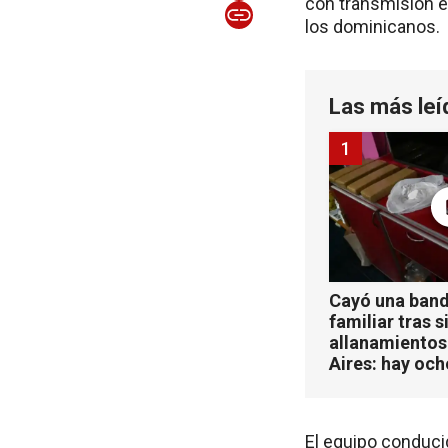
con transmisión en
los dominicanos.
Las más leí
1
Cayó una band
familiar tras s
allanamientos
Aires: hay oc
El equipo conducid