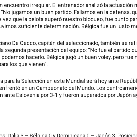
n encuentro irregular. El entrenador analizó la actuación n
: “No jugamos un buen partido. Fallamos en la defensa, q
 vez que la pelota superó nuestro bloqueo, fue punto para
vimos suficiente determinación. Bélgica fue un justo mer
iano De Cecco, capitán del seleccionado, también se refir
 la segunda presentación del equipo: “No fue el partido 
odemos hacerlo. Bélgica jugó un buen voley, pero fue n
ara los que vienen”.
da para la Selección en este Mundial será hoy ante Repúbl
ca enfrentó en un Campeonato del Mundo. Los centroamer
n ante Eslovenia por 3-1 y fueron superados por Japón ay
s: Italia 3 – Bélgica 0 y Dominicana 0 – Japón 3. Posicione