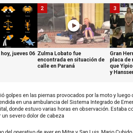
2
3
hoy, jueves 06
Zulma Lobato fue
Gran Her
encontrada en situación de
placa de
calle en Paraná
que Yipio
y Hansse
ió golpes en las piernas provocados por la moto y luego 
endida en una ambulancia del Sistema Integrado de Emerg
ital, donde estuvo varias horas en observación. Estaba c
 un severo dolor de cabeza
go del operativo de ayer en Mitre y San Luis, Mario Cubido