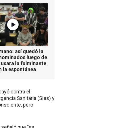
mano: así quedó la
 nominados luego de
 usara la fulminante
n la espontánea
cayó contra el
encia Sanitaria (Sies) y
onsciente, pero
, señaló que "es