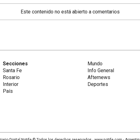
Este contenido no está abierto a comentarios
Secciones
Mundo
Santa Fe
Info General
Rosario
Afternews
Interior
Deportes
País
iario Digital Notife
© Todos los derechos reservados.· www.
notife.com
- Argenti