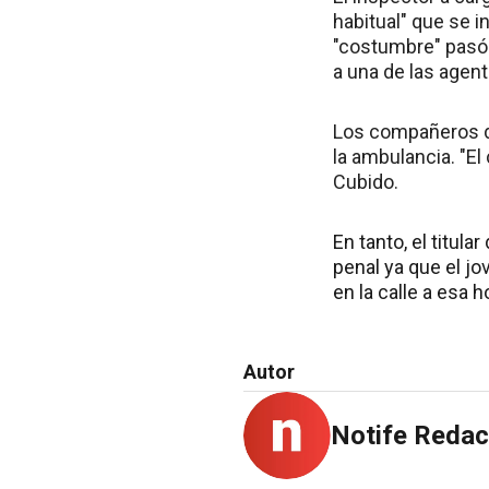
habitual" que se i
"costumbre" pasó a
a una de las agent
Los compañeros de
la ambulancia. "El
Cubido.
En tanto, el titul
penal ya que el j
en la calle a esa h
Autor
Notife Redac