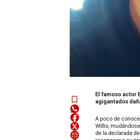
El famoso actor 
agigantados daña
A poco de conoce
Willis, mudándose
de la declarada d