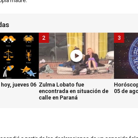
opia madre.
das
2
3
hoy, jueves 06
Zulma Lobato fue
Horóscop
encontrada en situación de
05 de ag
calle en Paraná