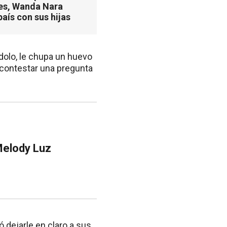
es, Wanda Nara
país con sus hijas
dolo, le chupa un huevo
 contestar una pregunta
 Melody Luz
 dejarle en claro a sus