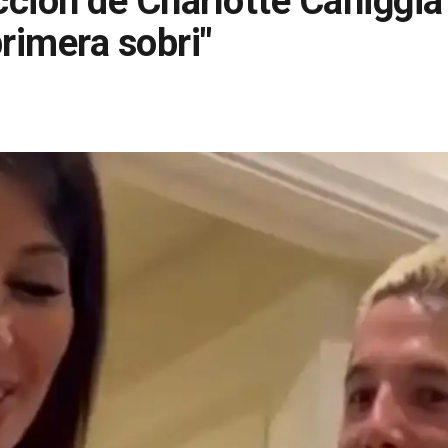
acción de Charlotte Caniggia
primera sobri"