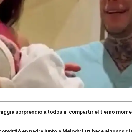
iggia sorprendió a todos al compartir el tierno mome
convirtió en padre junto a Melody Luz hace algunos dí