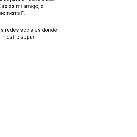
Ese es mi amigo, el
semental".
us redes sociales donde
na mostró súper