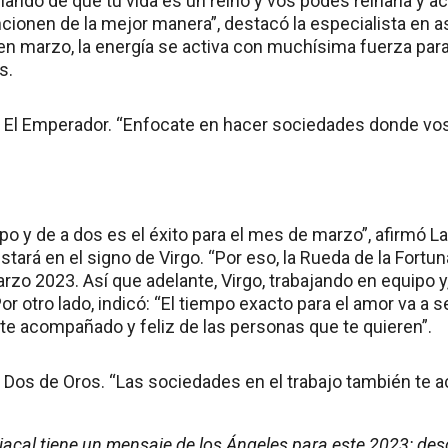
lando de que tu vida es un reino y vos podés reinarla y a
cionen de la mejor manera”, destacó la especialista en as
en marzo, la energía se activa con muchísima fuerza para
s.
e: El Emperador. “Enfocate en hacer sociedades donde vos
ipo y de a dos es el éxito para el mes de marzo”, afirmó L
stará en el signo de Virgo. “Por eso, la Rueda de la Fortun
rzo 2023. Así que adelante, Virgo, trabajando en equipo y
 Por otro lado, indicó: “El tiempo exacto para el amor va a
rte acompañado y feliz de las personas que te quieren”.
e: Dos de Oros. “Las sociedades en el trabajo también te
acal tiene un mensaje de los Ángeles para este 2023: desc