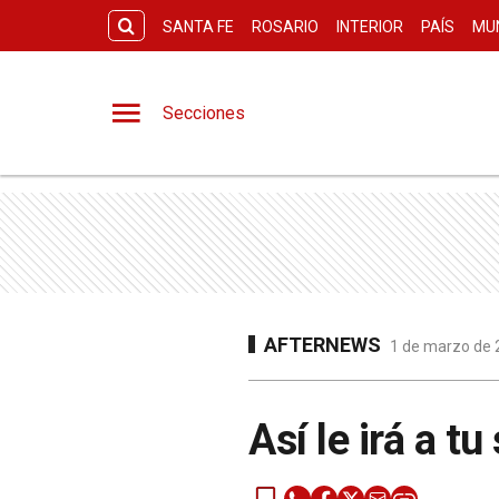
SANTA FE
ROSARIO
INTERIOR
PAÍS
MU
Secciones
AFTERNEWS
1 de marzo de 2
Así le irá a t