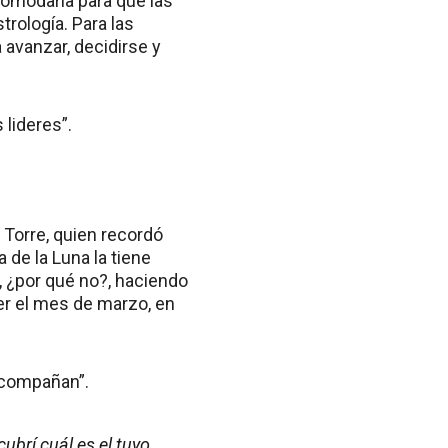
comodarla para que las
trología. Para las
 avanzar, decidirse y
 lideres”.
a Torre, quien recordó
a de la Luna la tiene
, ¿por qué no?, haciendo
 ser el mes de marzo, en
 acompañan”.
ubrí cuál es el tuyo