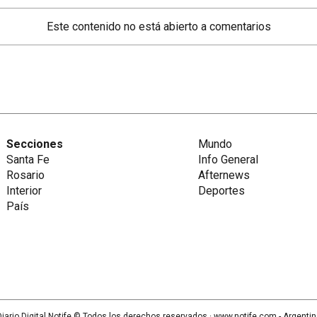
Este contenido no está abierto a comentarios
Secciones
Mundo
Santa Fe
Info General
Rosario
Afternews
Interior
Deportes
País
iario Digital Notife
© Todos los derechos reservados.· www.
notife.com
- Argenti