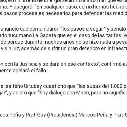
llo, el ministerio de Energía se limitó a informar que est
smo. Y aseguró: “En cualquier caso, como hemos hecho 
 pasos procesales necesarios para defender las medida
 anunció que comunicarán “los pasos a seguir” y señaló
ario tucumano La Gaceta que en el caso de las tarifas “el 
do porque durante muchos años no se hizo nada a pesa
 sin luz, además de sufrir un gran deterioro en infraest
n con la Justicia y se dará en ese contexto”, confirmó a
nte apelará el fallo.
 el salteño Urtubey cuestionó que “las subas del 1.000 p
ar”, y aclaró que “hay diálogo con Macri, pero no signi
cos Peña y Prat-Gay (Presidencia) Marcos Peña y Prat-