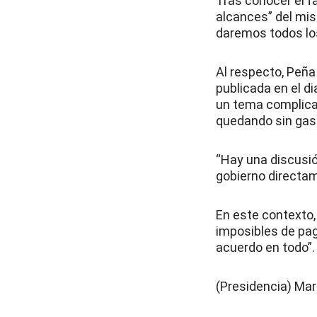
Tras conocer el fa
alcances” del mi
daremos todos los
Al respecto, Peña
publicada en el di
un tema complica
quedando sin gas y
“Hay una discusió
gobierno directame
En este contexto,
imposibles de pag
acuerdo en todo”.
(Presidencia) Mar