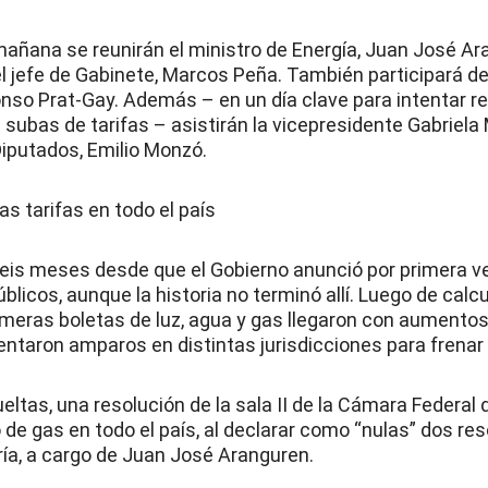
 mañana se reunirán el ministro de Energía, Juan José Ar
el jefe de Gabinete, Marcos Peña. También participará de
nso Prat-Gay. Además – en un día clave para intentar r
subas de tarifas – asistirán la vicepresidente Gabriela 
iputados, Emilio Monzó.
las tarifas en todo el país
eis meses desde que el Gobierno anunció por primera ve
úblicos, aunque la historia no terminó allí. Luego de cal
imeras boletas de luz, agua y gas llegaron con aumento
sentaron amparos en distintas jurisdicciones para frenar
eltas, una resolución de la sala II de la Cámara Federal 
 de gas en todo el país, al declarar como “nulas” dos res
ría, a cargo de Juan José Aranguren.