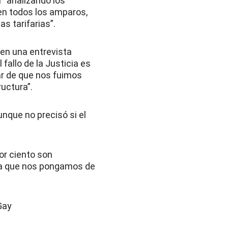
á “analizando los
en todos los amparos,
s tarifarias”.
 en una entrevista
fallo de la Justicia es
r de que nos fuimos
ructura”.
unque no precisó si el
or ciento son
fica que nos pongamos de
Gay