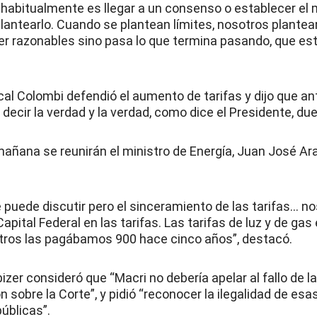
abitualmente es llegar a un consenso o establecer el 
antearlo. Cuando se plantean límites, nosotros plantea
er razonables sino pasa lo que termina pasando, que es
ical Colombi defendió el aumento de tarifas y dijo que 
ecir la verdad y la verdad, como dice el Presidente, due
 mañana se reunirán el ministro de Energía, Juan José Ara
puede discutir pero el sinceramiento de las tarifas… n
apital Federal en las tarifas. Las tarifas de luz y de gas 
tros las pagábamos 900 hace cinco años”, destacó.
bizer consideró que “Macri no debería apelar al fallo de l
n sobre la Corte”, y pidió “reconocer la ilegalidad de esa
úblicas”.