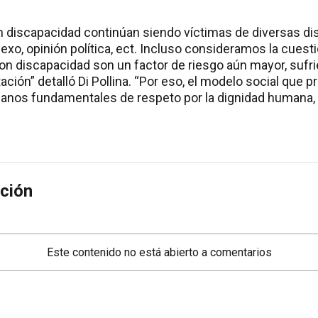
 discapacidad continúan siendo víctimas de diversas di
exo, opinión política, ect. Incluso consideramos la cuest
on discapacidad son un factor de riesgo aún mayor, sufri
ación” detalló Di Pollina. “Por eso, el modelo social que
nos fundamentales de respeto por la dignidad humana, la 
ción
ADAS
esperada búsqueda
L
un joven que cayó a un
s