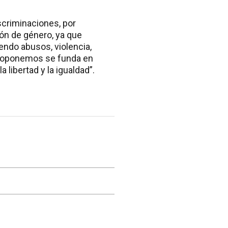
scriminaciones, por
ión de género, ya que
endo abusos, violencia,
 proponemos se funda en
libertad y la igualdad”.
a Casa Rosada emitió un
aludo de fin de año