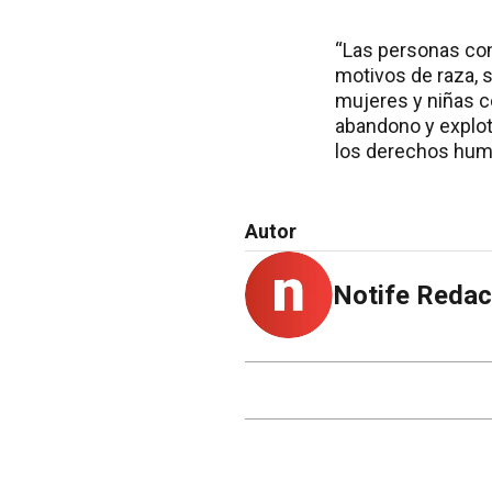
“Las personas con
motivos de raza, s
mujeres y niñas c
abandono y explot
los derechos huma
Autor
Notife Redac
NOTAS RELACION
Des
de 