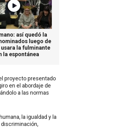
mano: así quedó la
 nominados luego de
 usara la fulminante
n la espontánea
el proyecto presentado
giro en el abordaje de
tándolo a las normas
humana, la igualdad y la
 discriminación,