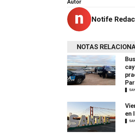
Autor
Notife Redac
NOTAS RELACION
Bus
cay
pra
Par
SAN
Vie
en 
SAN