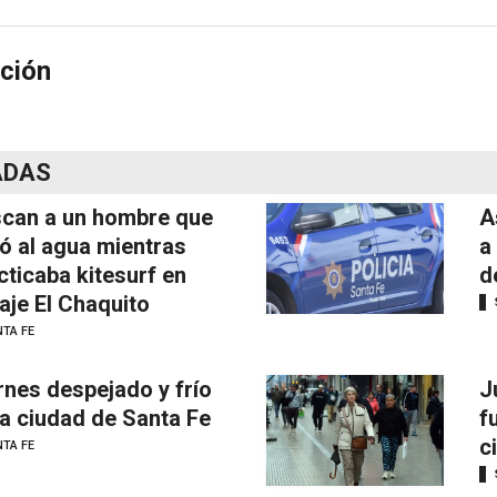
ción
ADAS
can a un hombre que
A
ó al agua mientras
a
cticaba kitesurf en
d
aje El Chaquito
TA FE
rnes despejado y frío
J
la ciudad de Santa Fe
f
c
TA FE