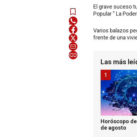
El grave suceso t
Popular " La Pode
Varios balazos peg
frente de una vivi
Las más leí
1
Horóscopo de 
de agosto