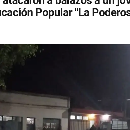
 atacaron a balazos a un jov
cación Popular "La Poderos