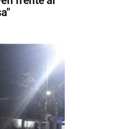
en frente al
a"