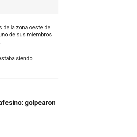
os de la zona oeste de
de uno de sus miembros
.
 estaba siendo
afesino: golpearon