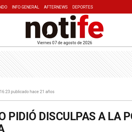
NDO
INFO GENERAL
AFTERNEWS
DEPORTES
viernes 07 de agosto de 2026
| 16:23 publicado hace 21 años
 PIDIÓ DISCULPAS A LA 
A