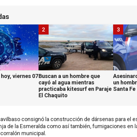
das
2
3
hoy, viernes 07
Buscan a un hombre que
Asesinaro
cayó al agua mientras
un hombr
practicaba kitesurf en Paraje
Santa Fe
El Chaquito
asavilbaso consignó la construcción de dársenas para el 
ranja de la Esmeralda como así también, fumigaciones en l
l corralón municipal.