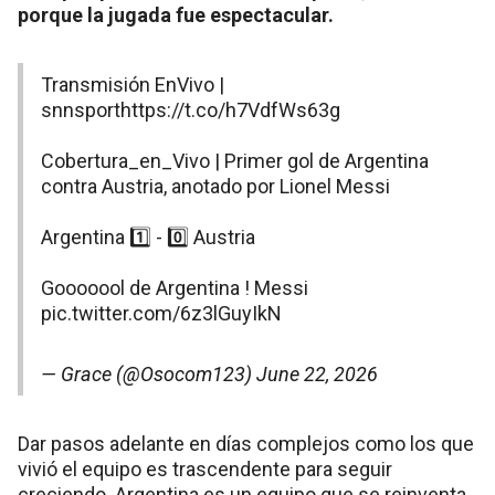
porque la jugada fue espectacular.
Transmisión EnVivo |
snnsport
https://t.co/h7VdfWs63g
Cobertura_en_Vivo | Primer gol de Argentina
contra Austria, anotado por Lionel Messi
Argentina 1️⃣ - 0️⃣ Austria
Gooooool de Argentina ! Messi
pic.twitter.com/6z3lGuyIkN
— Grace (@Osocom123)
June 22, 2026
Dar pasos adelante en días complejos como los que
vivió el equipo es trascendente para seguir
creciendo. Argentina es un equipo que se reinventa