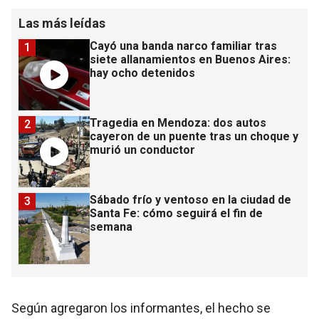
Las más leídas
Cayó una banda narco familiar tras
1
siete allanamientos en Buenos Aires:
hay ocho detenidos
Tragedia en Mendoza: dos autos
2
cayeron de un puente tras un choque y
murió un conductor
Sábado frío y ventoso en la ciudad de
3
Santa Fe: cómo seguirá el fin de
semana
Según agregaron los informantes, el hecho se