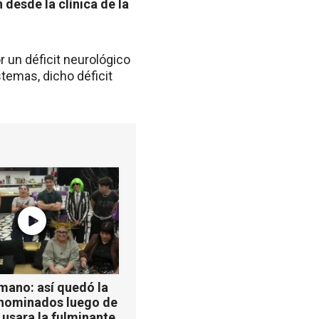
 desde la clínica de la
r un déficit neurológico
temas, dicho déficit
mano: así quedó la
 nominados luego de
 usara la fulminante