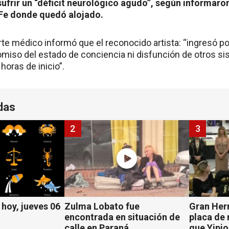
 sufrir un “déficit neurológico agudo”, según informaron
Fe donde quedó alojado.
rte médico informó que el reconocido artista: “ingresó po
miso del estado de conciencia ni disfunción de otros sis
horas de inicio”.
das
2
3
hoy, jueves 06
Zulma Lobato fue
Gran Her
encontrada en situación de
placa de
calle en Paraná
que Yipio