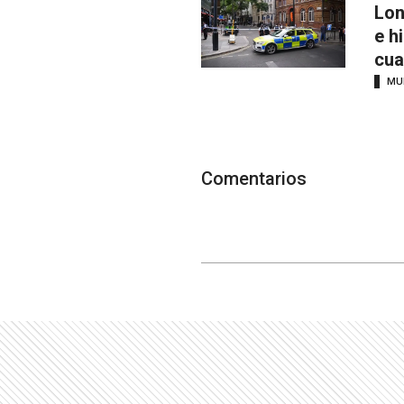
Lon
e h
cua
MU
Comentarios