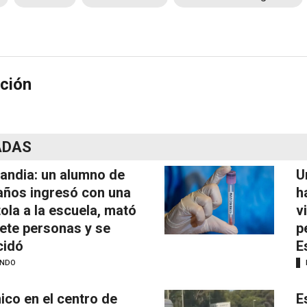
ción
ADAS
landia: un alumno de
U
años ingresó con una
h
tola a la escuela, mató
v
iete personas y se
p
cidó
E
NDO
ico en el centro de
E