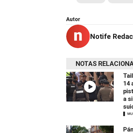
Autor
Notife Redac
NOTAS RELACION
Tai
14 
pis
a s
sui
MU
Pán