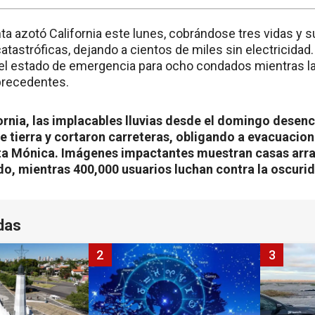
ta azotó California este lunes, cobrándose tres vidas y 
tastróficas, dejando a cientos de miles sin electricidad
l estado de emergencia para ocho condados mientras l
 precedentes.
fornia, las implacables lluvias desde el domingo dese
 tierra y cortaron carreteras, obligando a evacuacion
a Mónica. Imágenes impactantes muestran casas arra
do, mientras 400,000 usuarios luchan contra la oscuri
das
2
3