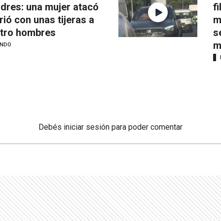
dres: una mujer atacó
f
irió con unas tijeras a
m
tro hombres
s
m
NDO
Debés
iniciar sesión
para poder comentar