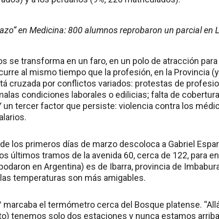
zo” en Medicina: 800 alumnos reprobaron un parcial en L
os se transforma en un faro, en un polo de atracción par
urre al mismo tiempo que la profesión, en la Provincia (y
tá cruzada por conflictos variados: protestas de profesio
alas condiciones laborales o edilicias; falta de cobertur
 un tercer factor que persiste: violencia contra los médi
larios.
 de los primeros días de marzo descoloca a Gabriel Esparz
os últimos tramos de la avenida 60, cerca de 122, para en
odaron en Argentina) es de Ibarra, provincia de Imbabura,
lá las temperaturas son más amigables.
 marcaba el termómetro cerca del Bosque platense. “Allá
to) tenemos solo dos estaciones y nunca estamos arriba 