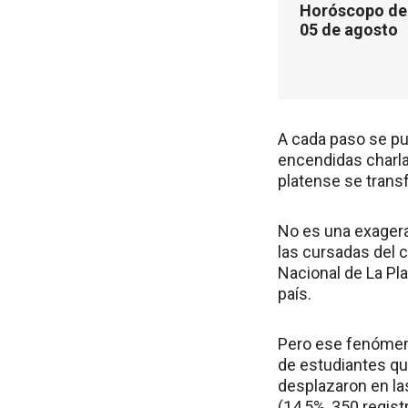
Horóscopo de 
05 de agosto
A cada paso se pu
encendidas charlas
platense se trans
No es una exagera
las cursadas del c
Nacional de La Pl
país.
Pero ese fenómeno
de estudiantes que
desplazaron en las
(14,5%, 350 regist