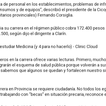
lta de personal en los establecimientos, problemas de in
e insumos y de equipos”, describió el presidente de la Cico
tarios provinciales) Fernando Corsiglia.
ia su carrera en el régimen público cobra 172.400 pesos d
500, según dijo el dirigente a Clarín.
njeros en la carrera ofrece varias lecturas. Primero, muc
grarán el esquema de salud pública porque volverán a su
o sabemos que algunos se quedan y fortalecen nuestro s
arrera en Provincia se requiere ciudadanía. No todos los 
 trabajando con “becas” en situación precaria, reconoce 