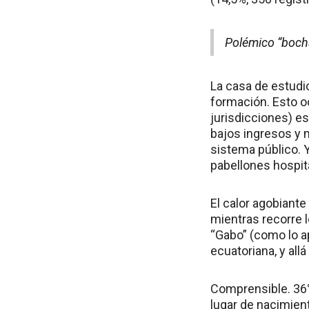
Polémico “bocha
La casa de estudi
formación. Esto oc
jurisdicciones) es
bajos ingresos y m
sistema público. Y
pabellones hospita
El calor agobiante
mientras recorre l
“Gabo” (como lo ap
ecuatoriana, y al
Comprensible. 36°
lugar de nacimien