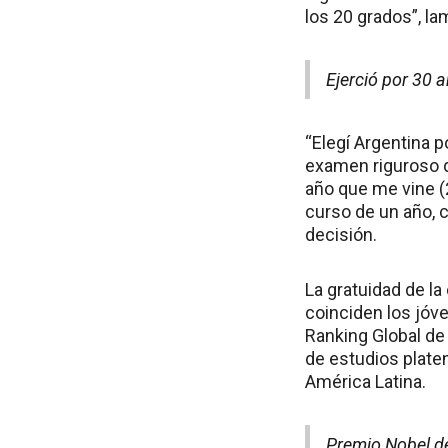
los 20 grados”, la
Ejerció por 30 
“Elegí Argentina 
examen riguroso qu
año que me vine (
curso de un año, c
decisión.
La gratuidad de l
coinciden los jóve
Ranking Global de 
de estudios plate
América Latina.
Premio Nobel d