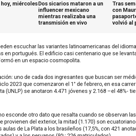
hoy, miércoles
Dos sicarios mataron a un
Tras sem
influencer mexicano
con Mauro
mientras realizaba una
pasaport
transmisión en vivo
volvió al 
eden escuchar las variantes latinoamericanas del idioma
 en portugués. El edificio casi centenario que se levant
formó en un espacio cosmopolita.
ción: uno de cada dos ingresantes que buscan ser médic
iclo 2023 que comenzaron el 1° de febrero, en esa carrer
ata (UNLP) se anotaron 4.471 jóvenes y 2.168 –el 48%- t
 esconde otro dato que resalta cuando se observan las e
 provienen del exterior, la mitad (1.170) son ecuatorian
 aulas de La Plata a los brasileños (17,5%, con 421 anot
rados) y a los peruanos (9%; 226 matriculados).