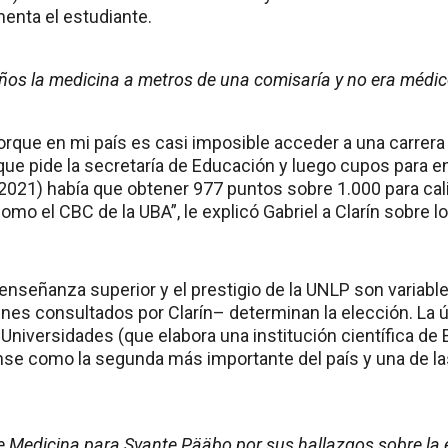
menta el estudiante.
años la medicina a metros de una comisaría y no era médi
porque en mi país es casi imposible acceder a una carrer
e pide la secretaría de Educación y luego cupos para entr
2021) había que obtener 977 puntos sobre 1.000 para cali
omo el CBC de la UBA”, le explicó Gabriel a Clarín sobre 
a enseñanza superior y el prestigio de la UNLP son variab
nes consultados por Clarín– determinan la elección. La ú
Universidades (que elabora una institución científica de 
nse como la segunda más importante del país y una de la
e Medicina para Svante Pääbo por sus hallazgos sobre la