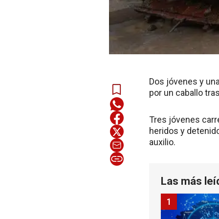
Dos jóvenes y una
por un caballo tra
Tres jóvenes carre
heridos y detenid
auxilio.
Las más leí
1