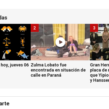
das
2
3
hoy, jueves 06
Zulma Lobato fue
Gran Her
encontrada en situación de
placa de
calle en Paraná
que Yipio
y Hansse
arte