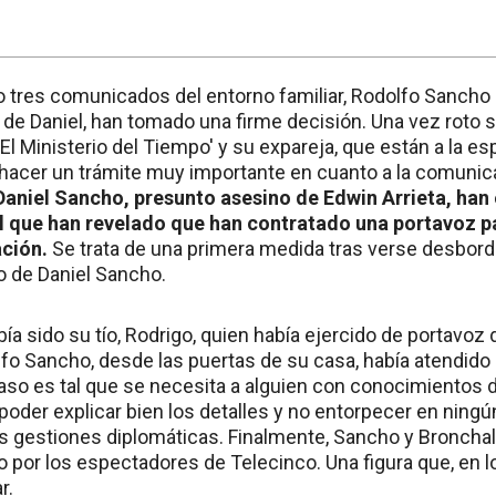
o tres comunicados del entorno familiar, Rodolfo Sancho (
 de Daniel, han tomado una firme decisión. Una vez roto 
 'El Ministerio del Tiempo' y su expareja, que están a la es
 hacer un trámite muy importante en cuanto a la comunic
Daniel Sancho, presunto asesino de Edwin Arrieta, han
 que han revelado que han contratado una portavoz pa
ación.
Se trata de una primera medida tras verse desbord
o de Daniel Sancho.
bía sido su tío, Rodrigo, quien había ejercido de portavoz
o Sancho, desde las puertas de su casa, había atendido a
aso es tal que se necesita a alguien con conocimientos 
 poder explicar bien los detalles y no entorpecer en nin
as gestiones diplomáticas. Finalmente, Sancho y Bronchal
 por los espectadores de Telecinco. Una figura que, en lo
r.