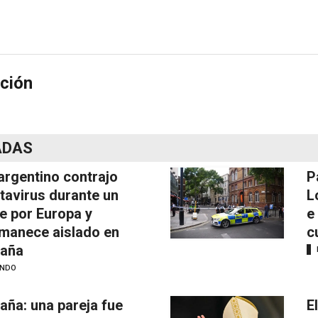
ción
ADAS
argentino contrajo
P
tavirus durante un
L
je por Europa y
e
manece aislado en
c
aña
NDO
aña: una pareja fue
E