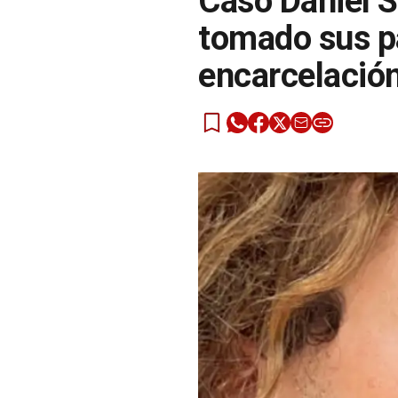
Caso Daniel S
tomado sus pa
encarcelació