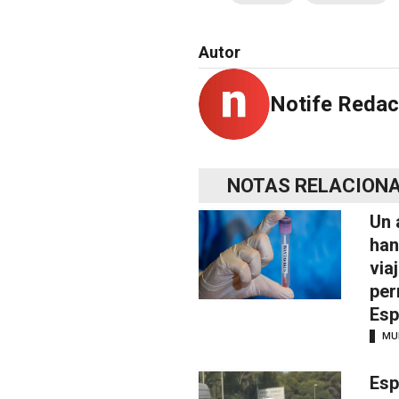
Autor
Notife Redac
NOTAS RELACION
Un 
han
via
per
Esp
MU
Esp