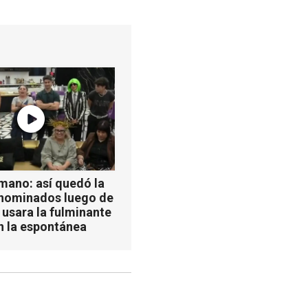
mano: así quedó la
 nominados luego de
 usara la fulminante
n la espontánea