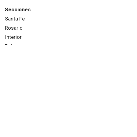
Secciones
Santa Fe
Rosario
Interior
País
Mundo
Info General
Afternews
Deportes
Otros canales
Facebook