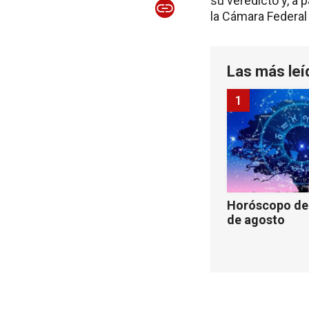
su veredicto y, a 
la Cámara Federal
Las más leí
1
Horóscopo de 
de agosto