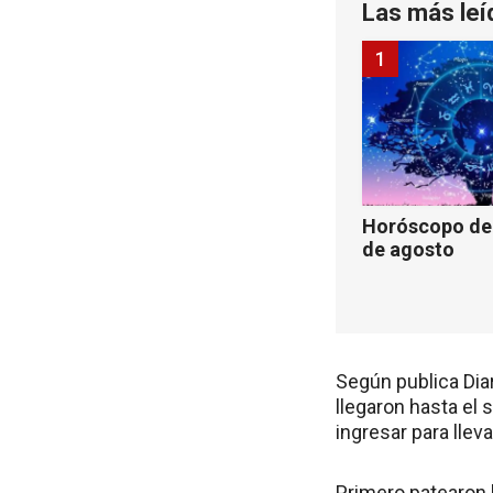
Las más leí
1
Horóscopo de 
de agosto
Según publica Dia
llegaron hasta el 
ingresar para llev
Primero patearon 