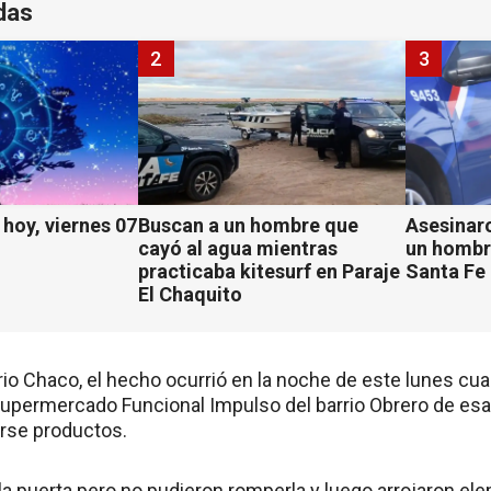
das
2
3
hoy, viernes 07
Buscan a un hombre que
Asesinaro
cayó al agua mientras
un hombr
practicaba kitesurf en Paraje
Santa Fe
El Chaquito
rio Chaco, el hecho ocurrió en la noche de este lunes c
supermercado Funcional Impulso del barrio Obrero de esa c
arse productos.
la puerta pero no pudieron romperla y luego arrojaron 