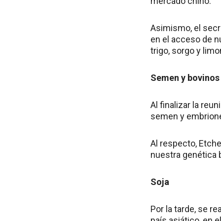
mercado chino.
Asimismo, el secr
en el acceso de n
trigo, sorgo y lim
Semen y bovinos
Al finalizar la reu
semen y embrione
Al respecto, Etch
nuestra genética 
Soja
Por la tarde, se r
país asiático, en 