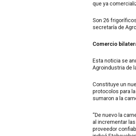
que ya comercial
Son 26 frigorífico
secretaría de Agr
Comercio bilater
Esta noticia se an
Agroindustria de l
Constituye un nuev
protocolos para l
sumaron a la car
“De nuevo la carn
al incrementar la
proveedor confiabl
indicó Etcheveher