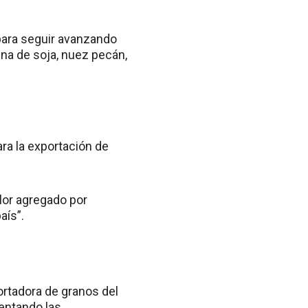
para seguir avanzando
ina de soja, nuez pecán,
para la exportación de
lor agregado por
aís”.
portadora de granos del
mentando las