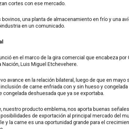
izan cortes con ese mercado.
s bovinos, una planta de almacenamiento en frío y una avíc
oindustria en un comunicado.
al
unció en el marco de la gira comercial que encabeza por 
a Nación, Luis Miguel Etchevehere.
o avance en la relación bilateral, luego de que en mayo 
a inclusión de carne enfriada con y sin hueso y congelad
ne congelada deshuesada que ya se exportaba.
e, nuestro producto emblema, nos aporta buenas señale
s posibilidades de exportación al principal mercado del m
e y la carne es una oportunidad grande para el crecimient
e.