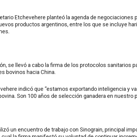
etario Etchevehere planteó la agenda de negociaciones 
uevos productos argentinos, entre los que se incluye har
ones.
nión, se llevó a cabo la firma de los protocolos sanitarios 
s bovinos hacia China.
evehere indicó que “estamos exportando inteligencia y va
bovina. Son 100 años de selección ganadera en nuestro p
ealizó un encuentro de trabajo con Sinograin, principal im
el cual la firma manifestó su voluntad de continuar incre