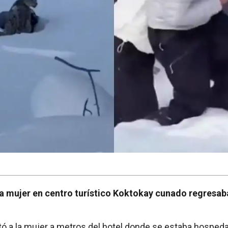
la mujer en centro turístico Koktokay cunado regresab
ptó a la mujer a metros del hotel donde se estaba hosped