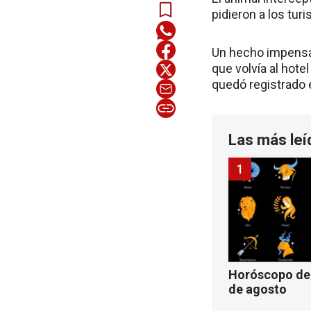
pidieron a los tur
Un hecho impensad
que volvía al hote
quedó registrado 
Las más leí
1
Horóscopo de 
de agosto