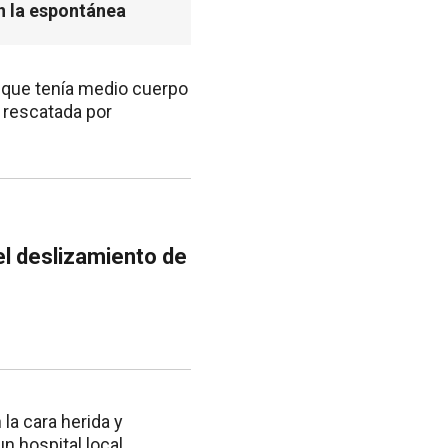
n la espontánea
r, que tenía medio cuerpo
 rescatada por
el deslizamiento de
a cara herida y
n hospital local.