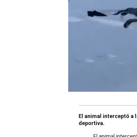
El animal interceptó a 
deportiva.
El animal interce