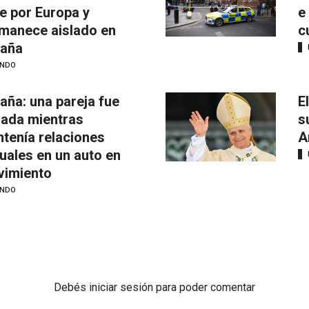
je por Europa y
e
manece aislado en
c
aña
NDO
aña: una pareja fue
E
mada mientras
s
tenía relaciones
A
uales en un auto en
imiento
NDO
Debés
iniciar sesión
para poder comentar