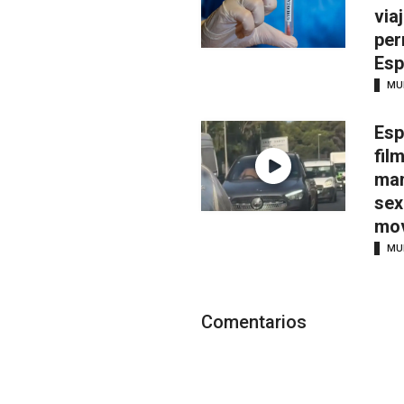
via
per
Esp
MU
Esp
fil
man
sex
mov
MU
Comentarios