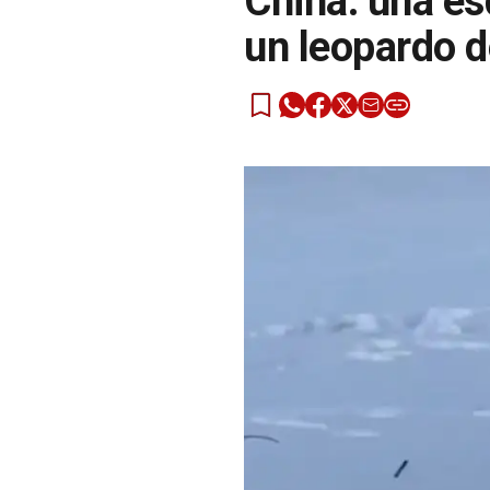
China: una es
un leopardo d