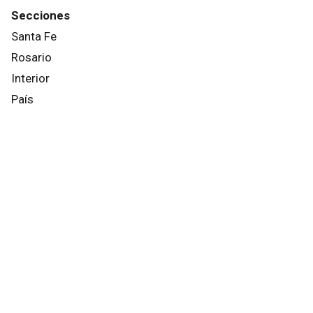
Secciones
Santa Fe
Rosario
Interior
País
Mundo
Info General
Afternews
Deportes
Otros canales
Facebook
X