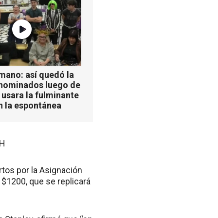
mano: así quedó la
 nominados luego de
 usara la fulminante
n la espontánea
UH
tos por la Asignación
 $1200, que se replicará