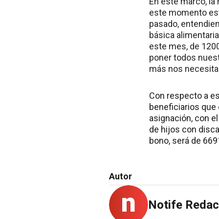
En este marco, la 
este momento esta
pasado, entendien
básica alimentari
este mes, de 1200
poner todos nuest
más nos necesita
Con respecto a es
beneficiarios que
asignación, con el
de hijos con disca
bono, será de 6691
Autor
Notife Redac