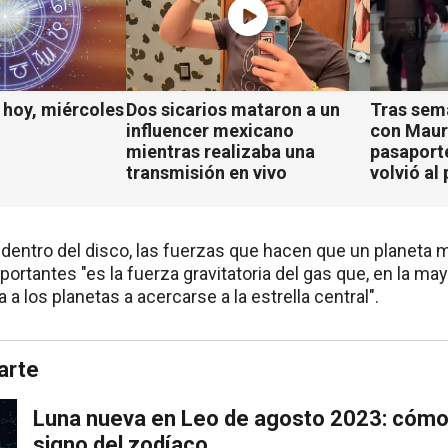
hoy, miércoles
Dos sicarios mataron a un
Tras sem
influencer mexicano
con Mauro
mientras realizaba una
pasaport
transmisión en vivo
volvió al 
 dentro del disco, las fuerzas que hacen que un planeta
ortantes "es la fuerza gravitatoria del gas que, en la may
 a los planetas a acercarse a la estrella central".
arte
Luna nueva en Leo de agosto 2023: cómo 
signo del zodíaco