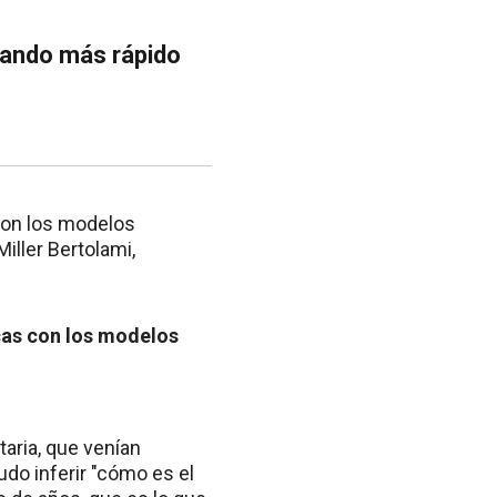
rando más rápido
 con los modelos
iller Bertolami,
cas con los modelos
aria, que venían
udo inferir "cómo es el