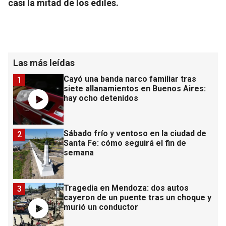
casi la mitad de los ediles.
Las más leídas
Cayó una banda narco familiar tras
1
siete allanamientos en Buenos Aires:
hay ocho detenidos
Sábado frío y ventoso en la ciudad de
2
Santa Fe: cómo seguirá el fin de
semana
Tragedia en Mendoza: dos autos
3
cayeron de un puente tras un choque y
murió un conductor