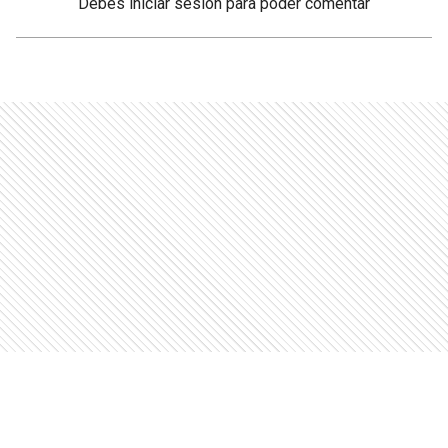
Debés
iniciar sesión
para poder comentar