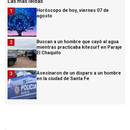
Las más leídas
Horóscopo de hoy, viernes 07 de
1
agosto
Buscan a un hombre que cayó al agua
2
mientras practicaba kitesurf en Paraje
El Chaquito
Asesinaron de un disparo a un hombre
3
en la ciudad de Santa Fe