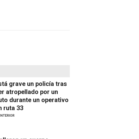
stá grave un policía tras
er atropellado por un
uto durante un operativo
n ruta 33
INTERIOR