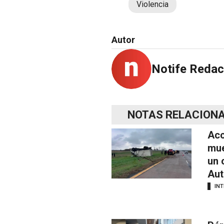
Violencia
Autor
Notife Redac
NOTAS RELACION
Acc
mue
un 
Aut
INT