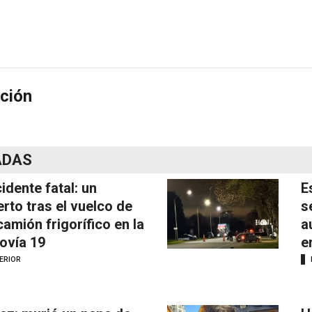
ción
ADAS
idente fatal: un
E
rto tras el vuelco de
s
camión frigorífico en la
a
ovía 19
e
ERIOR