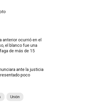
moto
anterior ocurrió en el
o, el blanco fue una
áfaga de más de 15
nciara ante la justicia
a presentado poco
s
Unión