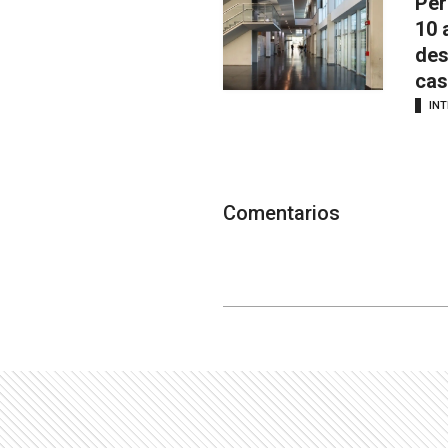
Pér
10 
des
cas
INT
Comentarios