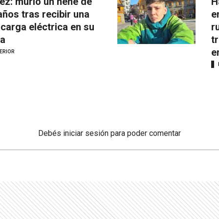
ez: murió un nene de
H
años tras recibir una
e
carga eléctrica en su
r
a
t
e
ERIOR
Debés
iniciar sesión
para poder comentar