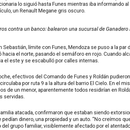
ncionaria lo siguió hasta Funes mientras iba informando a
ículo, un Renault Megane gris oscuro.
iros contra un banco: balearon una sucursal de Ganadero 
San Sebastián, límite con Funes, Mendoza se puso a la par 
hacia el norte, pasando el semáforo en rojo. Cuando alcan
ia el este y se escabulló por calles internas.
che, efectivos del Comando de Funes y Roldán pudieron 
irculaba por ruta 9 a la altura del barrio El Cielo. En el 
 de un menor, aparentemente todos residirían en Roldán
s servidas.
 familia atacada, confirmaron que estaban siendo extors
pedían dinero, una propiedad y un auto. “No creímos que
 del grupo familiar, visiblemente afectado por el atentado