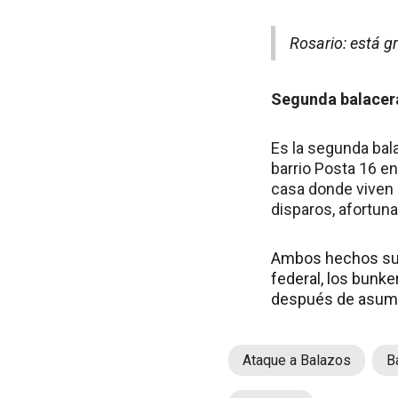
Rosario: está g
Segunda balacera
Es la segunda bal
barrio Posta 16 e
casa donde viven 
disparos, afortun
Ambos hechos suce
federal, los bunke
después de asumir
Ataque a Balazos
B