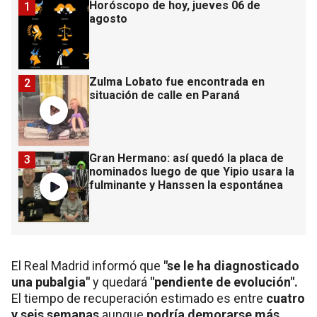
Horóscopo de hoy, jueves 06 de
1
agosto
Zulma Lobato fue encontrada en
2
situación de calle en Paraná
Gran Hermano: así quedó la placa de
3
nominados luego de que Yipio usara la
fulminante y Hanssen la espontánea
El Real Madrid informó que
"se le ha diagnosticado
una pubalgia"
y quedará
"pendiente de evolución".
El tiempo de recuperación estimado es entre
cuatro
y seis semanas
aunque
podría demorarse más
,