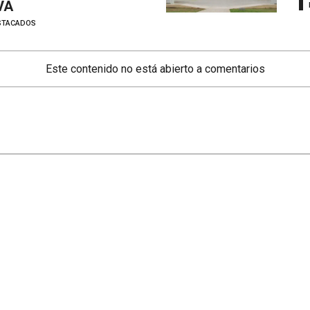
IVA
STACADOS
Este contenido no está abierto a comentarios
Secciones
Mundo
Santa Fe
Info General
Rosario
Afternews
Interior
Deportes
País