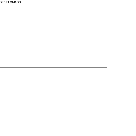
DESTACADOS
Otros canales
Facebook
X
Instagram
YouTube
Contacto
Añadir como fuente en