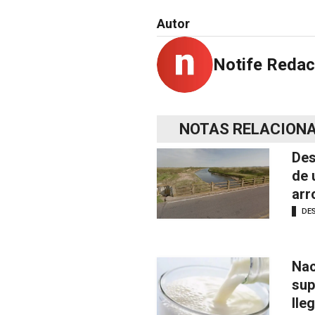
Autor
Notife Redac
NOTAS RELACION
Des
de 
arr
DE
Nac
sup
lle