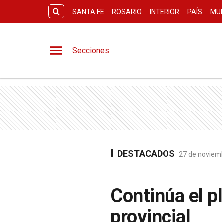
SANTA FE
ROSARIO
INTERIOR
PAÍS
MU
Secciones
DESTACADOS
27 de noviemb
Continúa el pl
provincial