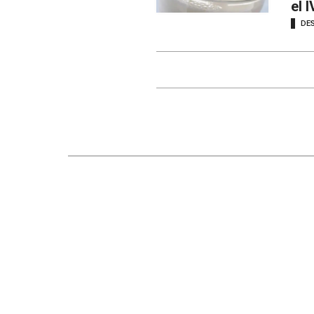
el 
DE