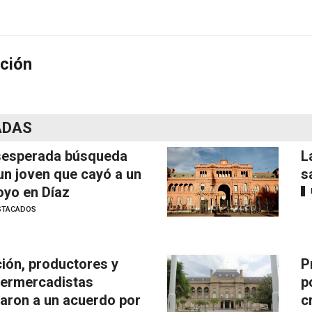
ción
ADAS
esperada búsqueda
L
un joven que cayó a un
s
oyo en Díaz
STACADOS
ión, productores y
P
ermercadistas
p
garon a un acuerdo por
c