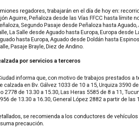
miones regadores, trabajarán en el día de hoy en: recorrid
ejón Aguirre, Peñaloza desde las Vías FFCC hasta límite n
 Peñaloza, Segundo Pasaje desde Peñaloza hasta Aguado
alle, La Salle desde Aguado hasta Europa, Europa desde La
guado hasta Europa, Aguado desde Doldán hasta Espino
alle, Pasaje Brayle, Diez de Andino.
alzada por servicios a terceros
 Ciudad informa que, con motivo de trabajos prestados a t
e calzada en Bv. Gálvez 1033 de 10 a 15, Urquiza 3590 d
lio 2778 de 13.30 a 15.30, Las Heras 5585 de 8 a 11, Tuc
2956 de 13.30 a 16.30, General López 2882 a partir de las 
etallados, se recomienda a los conductores de vehículos
n suma precaución.