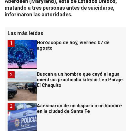
Aberdeen (Maryland), este de Estados Unidos,
matando a tres personas antes de suicidarse,
informaron las autoridades.
Las más leídas
Horóscopo de hoy, viernes 07 de
1
agosto
Buscan a un hombre que cayó al agua
2
mientras practicaba kitesurf en Paraje
El Chaquito
Asesinaron de un disparo a un hombre
3
en la ciudad de Santa Fe