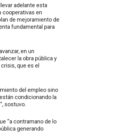
llevar adelante esta
n cooperativas en
 plan de mejoramiento de
ienta fundamental para
avanzar, en un
lecer la obra pública y
risis, que es el
imiento del empleo sino
s están condicionando la
”, sostuvo.
 que “a contramano de lo
 pública generando