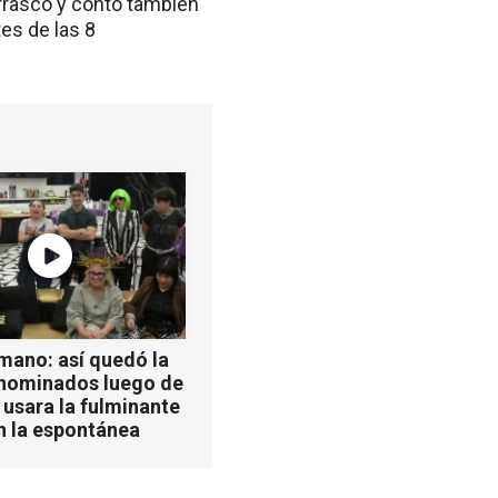
Carrasco y contó también
es de las 8
mano: así quedó la
 nominados luego de
 usara la fulminante
n la espontánea