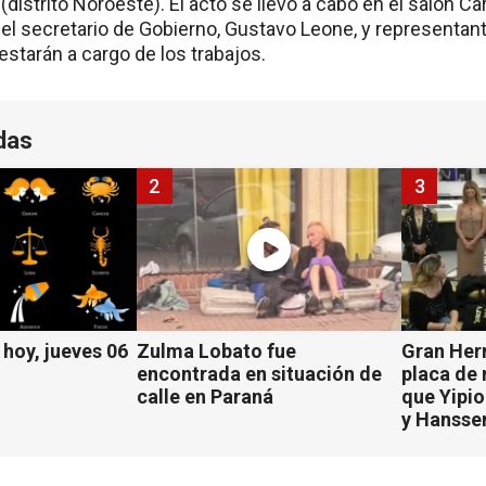
 (distrito Noroeste). El acto se llevó a cabo en el salón 
del secretario de Gobierno, Gustavo Leone, y representant
starán a cargo de los trabajos.
das
2
3
hoy, jueves 06
Zulma Lobato fue
Gran Her
encontrada en situación de
placa de
calle en Paraná
que Yipio
y Hansse