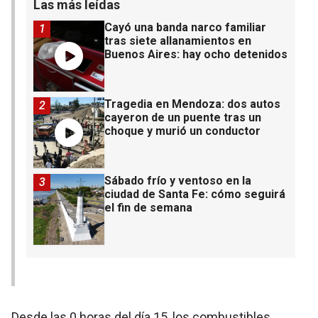
Las más leídas
Cayó una banda narco familiar
1
tras siete allanamientos en
Buenos Aires: hay ocho detenidos
Tragedia en Mendoza: dos autos
2
cayeron de un puente tras un
choque y murió un conductor
Sábado frío y ventoso en la
3
ciudad de Santa Fe: cómo seguirá
el fin de semana
Desde las 0 horas del día 15, los combustibles