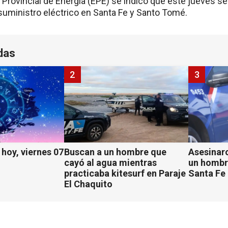
Provincial de Energía (EPE) se indicó que este jueves se
uministro eléctrico en Santa Fe y Santo Tomé.
das
2
3
hoy, viernes 07
Buscan a un hombre que
Asesinaro
cayó al agua mientras
un hombr
practicaba kitesurf en Paraje
Santa Fe
El Chaquito