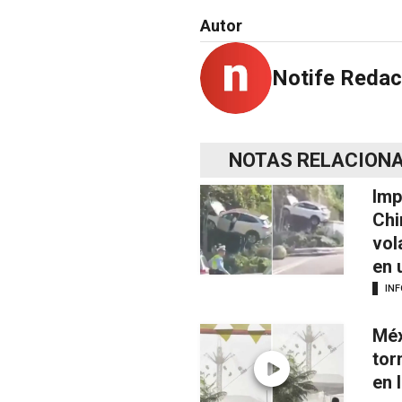
Autor
Notife Redac
NOTAS RELACION
Imp
Chi
vol
en 
IN
Méx
tor
en 