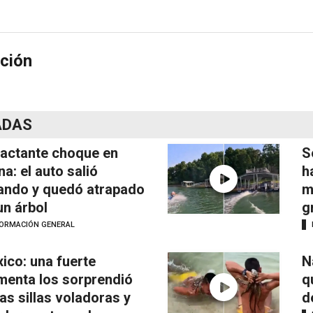
ción
ADAS
actante choque en
S
na: el auto salió
h
ando y quedó atrapado
m
un árbol
g
FORMACIÓN GENERAL
ico: una fuerte
N
menta los sorprendió
q
las sillas voladoras y
d